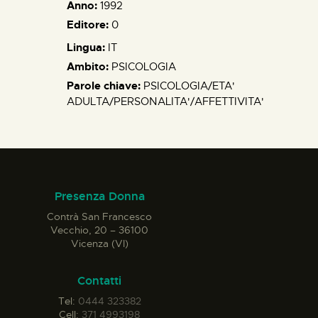
Anno:
1992
Editore:
0
Lingua:
IT
Ambito:
PSICOLOGIA
Parole chiave:
PSICOLOGIA/ETA'
ADULTA/PERSONALITA'/AFFETTIVITA'
Presenza Donna
Contrà San Francesco
Vecchio, 20 – 36100
Vicenza (VI)
Contatti
Tel:
0444 323382
Cell:
371 4993198