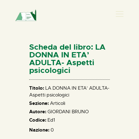
PRESENZA DONNA
HOME
Scheda del libro: LA
CHI SIAMO
DONNA IN ETA’
ADULTA- Aspetti
NEWS
psicologici
PERCORSI
BIBLIOTECA
Titolo:
LA DONNA IN ETA’ ADULTA-
ELISA SALERNO
Aspetti psicologici
CONTATTI
Sezione:
Articoli
Autore:
GIORDANI BRUNO
Codice:
Ed1
Nazione:
0