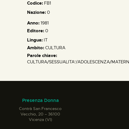
Codice:
FB1
Nazione:
0
Anno:
1981
Editore:
0
Lingua:
IT
Ambito:
CULTURA
Parole chiave:
CULTURA/SESSUALITA'/ADOLESCENZA/MATERN
Presenza Donna
Contrà San Francesco
Vecchio, 20 – 36100
Vicenza (VI)