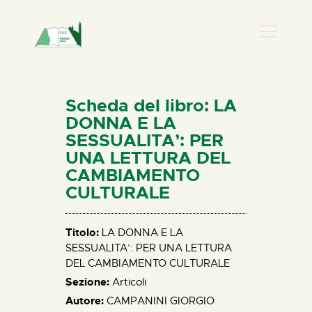
PRESENZA DONN
HOME
Scheda del libro: LA
CHI SIAMO
DONNA E LA
SESSUALITA’: PER
NEWS
UNA LETTURA DEL
PERCORSI
CAMBIAMENTO
BIBLIOTECA
CULTURALE
ELISA SALERNO
CONTATTI
Titolo:
LA DONNA E LA
SESSUALITA’: PER UNA LETTURA
DEL CAMBIAMENTO CULTURALE
Sezione:
Articoli
Autore:
CAMPANINI GIORGIO