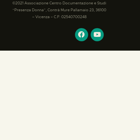
©2021 Associazione Centro Documentazione e Studi
“Presenza Donna”, Contrà Mure Pallamaio 23, 36100
– Vicenza – C.F: 02540700248