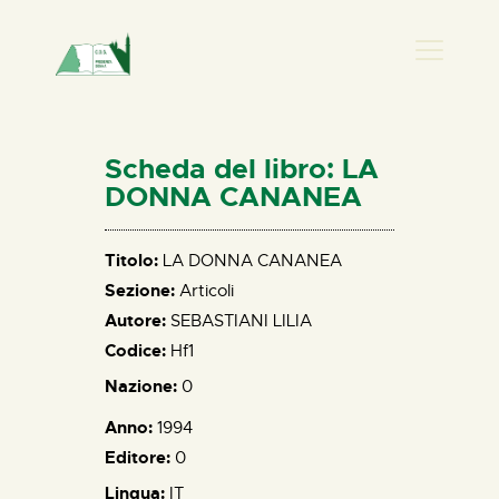
PRESENZA DONNA
HOME
Scheda del libro: LA
CHI SIAMO
DONNA CANANEA
NEWS
PERCORSI
Titolo:
LA DONNA CANANEA
Sezione:
Articoli
BIBLIOTECA
Autore:
SEBASTIANI LILIA
ELISA SALERNO
Codice:
Hf1
CONTATTI
Nazione:
0
Anno:
1994
Editore:
0
Lingua:
IT