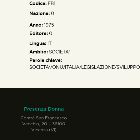
Codice:
FB1
Nazione:
0
Anno:
1975
Editore:
0
Lingua:
IT
Ambito:
SOCIETA'
Parole chiave:
SOCIETA'/ONU/ITALIA/LEGISLAZIONE/SVILUPP
Presenza Donna
Contrà San Francesco
Vecchio, 20 – 36100
Vicenza (VI)