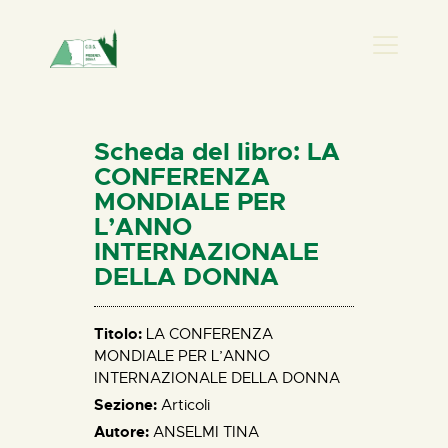
PRESENZA DONNA
HOME
Scheda del libro: LA
CHI SIAMO
CONFERENZA
MONDIALE PER
NEWS
L’ANNO
PERCORSI
INTERNAZIONALE
BIBLIOTECA
DELLA DONNA
ELISA SALERNO
CONTATTI
Titolo:
LA CONFERENZA
MONDIALE PER L’ANNO
INTERNAZIONALE DELLA DONNA
Sezione:
Articoli
Autore:
ANSELMI TINA