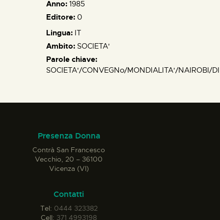
Anno:
1985
Editore:
0
Lingua:
IT
Ambito:
SOCIETA'
Parole chiave:
SOCIETA'/CONVEGNo/MONDIALITA'/NAIROBI/DI
Presenza Donna
Contrà San Francesco
Vecchio, 20 – 36100
Vicenza (VI)
Contatti
Tel:
0444 323382
Cell:
371 4993198