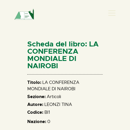
PRESENZA DONNA
HOME
Scheda del libro: LA
CHI SIAMO
CONFERENZA
MONDIALE DI
NEWS
NAIROBI
PERCORSI
BIBLIOTECA
Titolo:
LA CONFERENZA
ELISA SALERNO
MONDIALE DI NAIROBI
CONTATTI
Sezione:
Articoli
Autore:
LEONZI TINA
Codice:
BI1
Nazione:
0