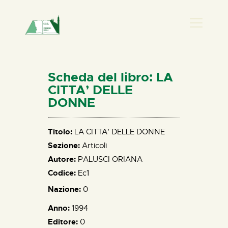
PRESENZA DONNA
HOME
Scheda del libro: LA
CHI SIAMO
CITTA’ DELLE
DONNE
NEWS
PERCORSI
Titolo:
LA CITTA’ DELLE DONNE
BIBLIOTECA
Sezione:
Articoli
ELISA SALERNO
Autore:
PALUSCI ORIANA
CONTATTI
Codice:
Ec1
Nazione:
0
Anno:
1994
Editore:
0