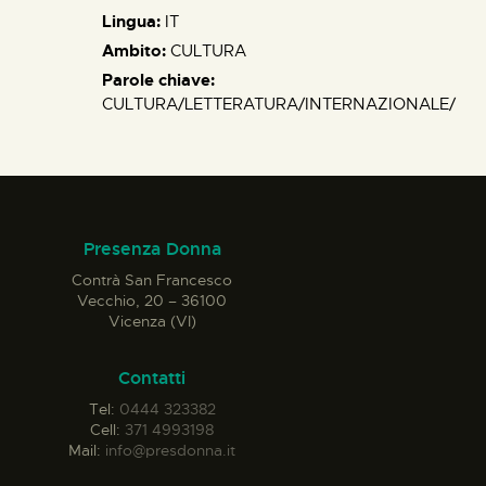
Lingua:
IT
Ambito:
CULTURA
Parole chiave:
CULTURA/LETTERATURA/INTERNAZIONALE/
Presenza Donna
Contrà San Francesco
Vecchio, 20 – 36100
Vicenza (VI)
Contatti
Tel:
0444 323382
Cell:
371 4993198
Mail:
info@presdonna.it