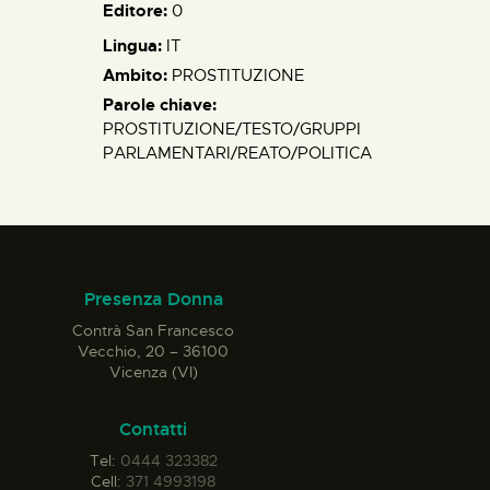
Editore:
0
Lingua:
IT
Ambito:
PROSTITUZIONE
Parole chiave:
PROSTITUZIONE/TESTO/GRUPPI
PARLAMENTARI/REATO/POLITICA
Presenza Donna
Contrà San Francesco
Vecchio, 20 – 36100
Vicenza (VI)
Contatti
Tel:
0444 323382
Cell:
371 4993198