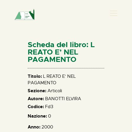
PRESENZA DONNA
HOME
Scheda del libro: L
CHI SIAMO
REATO E’ NEL
PAGAMENTO
NEWS
PERCORSI
Titolo:
L REATO E’ NEL
BIBLIOTECA
PAGAMENTO
ELISA SALERNO
Sezione:
Articoli
CONTATTI
Autore:
BANOTTI ELVIRA
Codice:
Fd3
Nazione:
0
Anno:
2000