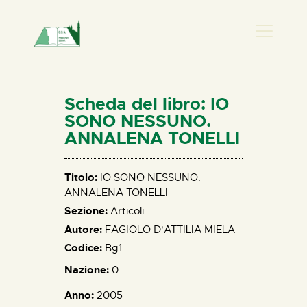
PRESENZA DONNA
HOME
Scheda del libro: IO
CHI SIAMO
SONO NESSUNO.
ANNALENA TONELLI
NEWS
PERCORSI
Titolo:
IO SONO NESSUNO.
BIBLIOTECA
ANNALENA TONELLI
ELISA SALERNO
Sezione:
Articoli
CONTATTI
Autore:
FAGIOLO D'ATTILIA MIELA
Codice:
Bg1
Nazione:
0
Anno:
2005