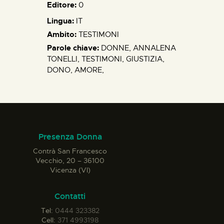
Editore:
0
Lingua:
IT
Ambito:
TESTIMONI
Parole chiave:
DONNE, ANNALENA
TONELLI, TESTIMONI, GIUSTIZIA,
DONO, AMORE,
Presenza Donna
Contrà San Francesco
Vecchio, 20 – 36100
Vicenza (VI)
Contatti
Tel:
0444 323382
Cell:
371 4993198