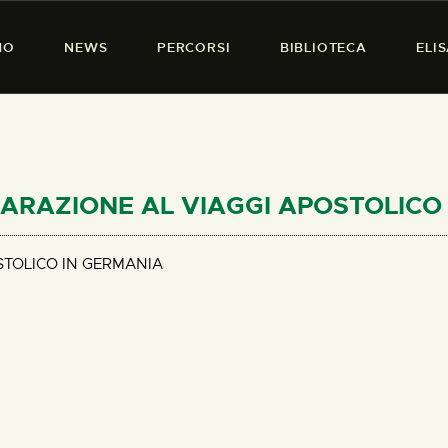
HOME
MO
NEWS
PERCORSI
BIBLIOTECA
ELI
CHI SIAMO
PRESENZA DONNA
NEWS
PERCORSI
REPARAZIONE AL VIAGGI APOSTOLIC
BIBLIOTECA
STOLICO IN GERMANIA
ELISA SALERNO
CONTATTI