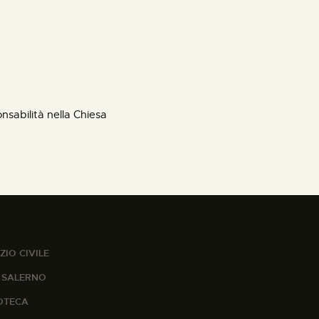
nsabilità nella Chiesa
ZIO CIVILE
A SALERNO
IOTECA