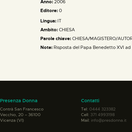
Anno:
2006
Editore:
0
Lingua:
IT
Ambito:
CHIESA
Parole chiave:
CHIESA/MAGISTERO/AUTOR
Note:
Risposta del Papa Benedetto XVI ad un
Presenza Donna
Contatti
Contrà San Francesco
Tel:
0444 323382
Vecchio, 20 – 36100
Cell:
371 4993198
Vicenza (VI)
Mail:
info@presdonna.it