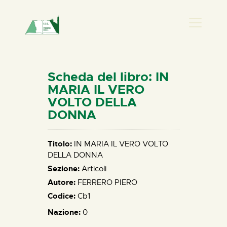
PRESENZA DONNA
HOME
Scheda del libro: IN
CHI SIAMO
MARIA IL VERO
VOLTO DELLA
NEWS
DONNA
PERCORSI
BIBLIOTECA
Titolo:
IN MARIA IL VERO VOLTO
ELISA SALERNO
DELLA DONNA
CONTATTI
Sezione:
Articoli
Autore:
FERRERO PIERO
Codice:
Cb1
Nazione:
0