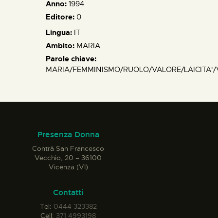
Anno:
1994
Editore:
0
Lingua:
IT
Ambito:
MARIA
Parole chiave:
MARIA/FEMMINISMO/RUOLO/VALORE/LAICITA'
Presenza Donna
Contrà San Francesco
Vecchio, 20 – 36100
Vicenza (VI)
Contatti
Tel:
0444 323382
Cell:
371 4993198