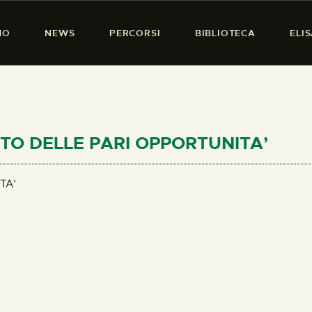
HOME
MO
NEWS
PERCORSI
BIBLIOTECA
ELI
CHI SIAMO
PRESENZA DONNA
NEWS
PERCORSI
ENETO DELLE PARI OPPORTUNITA’
BIBLIOTECA
TA’
ELISA SALERNO
CONTATTI