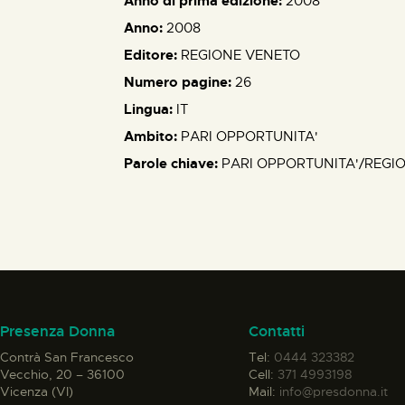
Anno di prima edizione:
2008
Anno:
2008
Editore:
REGIONE VENETO
Numero pagine:
26
Lingua:
IT
Ambito:
PARI OPPORTUNITA'
Parole chiave:
PARI OPPORTUNITA'/REGI
Presenza Donna
Contatti
Contrà San Francesco
Tel:
0444 323382
Vecchio, 20 – 36100
Cell:
371 4993198
Vicenza (VI)
Mail:
info@presdonna.it