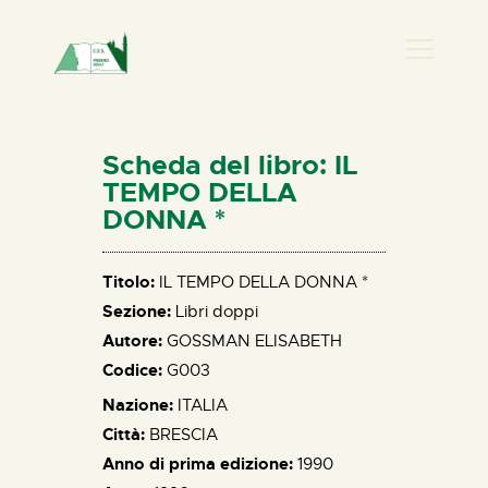
PRESENZA DONNA
HOME
Scheda del libro: IL
CHI SIAMO
TEMPO DELLA
DONNA *
NEWS
PERCORSI
Titolo:
IL TEMPO DELLA DONNA *
BIBLIOTECA
Sezione:
Libri doppi
ELISA SALERNO
Autore:
GOSSMAN ELISABETH
CONTATTI
Codice:
G003
Nazione:
ITALIA
Città:
BRESCIA
Anno di prima edizione:
1990