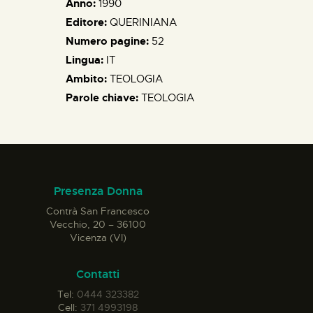
Anno:
1990
Editore:
QUERINIANA
Numero pagine:
52
Lingua:
IT
Ambito:
TEOLOGIA
Parole chiave:
TEOLOGIA
Presenza Donna
Contrà San Francesco
Vecchio, 20 – 36100
Vicenza (VI)
Contatti
Tel:
0444 323382
Cell:
371 4993198