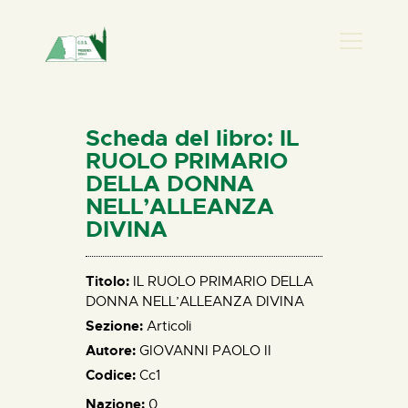
PRESENZA DONNA
HOME
Scheda del libro: IL
CHI SIAMO
RUOLO PRIMARIO
DELLA DONNA
NEWS
NELL’ALLEANZA
PERCORSI
DIVINA
BIBLIOTECA
ELISA SALERNO
Titolo:
IL RUOLO PRIMARIO DELLA
CONTATTI
DONNA NELL’ALLEANZA DIVINA
Sezione:
Articoli
Autore:
GIOVANNI PAOLO II
Codice:
Cc1
Nazione:
0