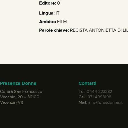
Editore:
0
Lingua:
IT
Ambito:
FILM
Parole chiave:
REGISTA ANTONIETTA DI LI
Presenza Donna
Contatti
Contrà San Francesco
Tel:
0444 323382
Vecchio, 20 – 36100
Cell:
371 4993198
Vicenza (VI)
Mail:
info@presdonna.it