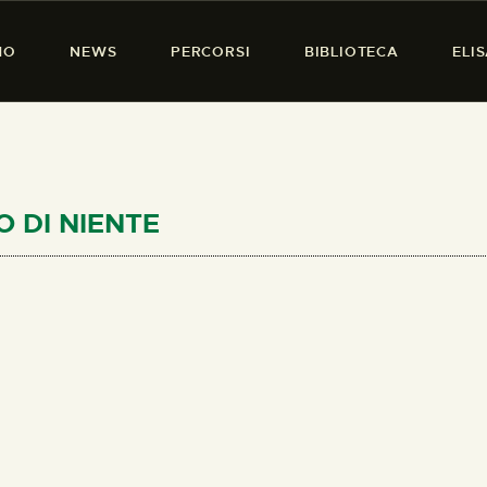
HOME
MO
NEWS
PERCORSI
BIBLIOTECA
ELI
CHI SIAMO
PRESENZA DONNA
NEWS
PERCORSI
TO DI NIENTE
BIBLIOTECA
ELISA SALERNO
CONTATTI