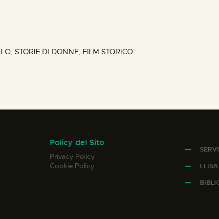
LLO, STORIE DI DONNE, FILM STORICO
Policy del Sito
SERVI
Privacy Policy
Cookie Policy
ELIS
BIBL