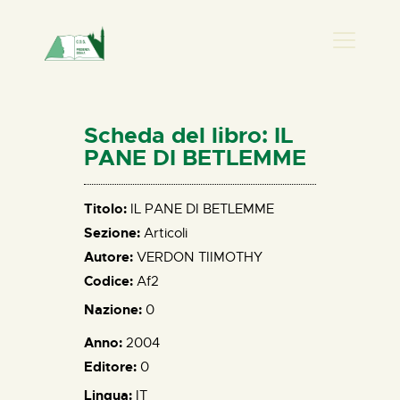
PRESENZA DONNA
HOME
Scheda del libro: IL
CHI SIAMO
PANE DI BETLEMME
NEWS
PERCORSI
Titolo:
IL PANE DI BETLEMME
Sezione:
Articoli
BIBLIOTECA
Autore:
VERDON TIIMOTHY
ELISA SALERNO
Codice:
Af2
CONTATTI
Nazione:
0
Anno:
2004
Editore:
0
Lingua:
IT