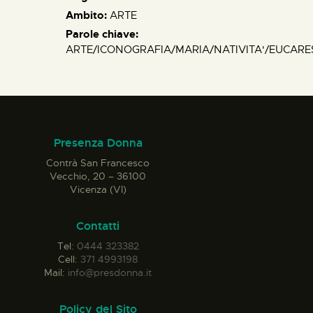
Ambito:
ARTE
Parole chiave:
ARTE/ICONOGRAFIA/MARIA/NATIVITA'/EUCARES
Presenza Donna
Contrà San Francesco
Vecchio, 20 – 36100
Vicenza (VI)
Contatti
Tel:
0444 323382
Cell:
371 4993198
Mail:
info@presdonna.it
Policy del Sito