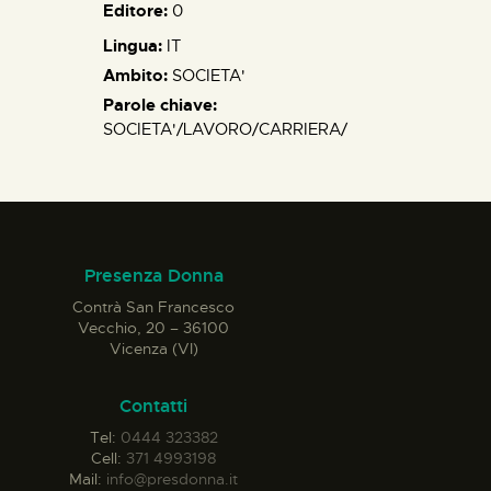
Editore:
0
Lingua:
IT
Ambito:
SOCIETA'
Parole chiave:
SOCIETA'/LAVORO/CARRIERA/
Presenza Donna
Contrà San Francesco
Vecchio, 20 – 36100
Vicenza (VI)
Contatti
Tel:
0444 323382
Cell:
371 4993198
Mail:
info@presdonna.it