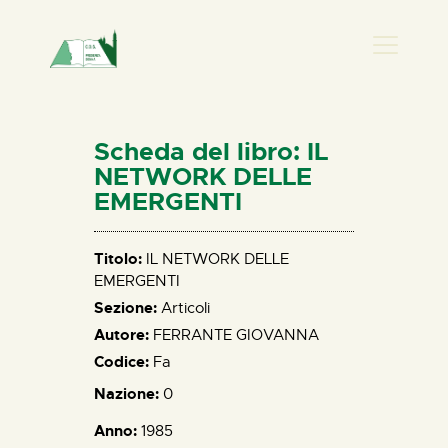
PRESENZA DONNA
HOME
Scheda del libro: IL
CHI SIAMO
NETWORK DELLE
EMERGENTI
NEWS
PERCORSI
Titolo:
IL NETWORK DELLE
BIBLIOTECA
EMERGENTI
ELISA SALERNO
Sezione:
Articoli
CONTATTI
Autore:
FERRANTE GIOVANNA
Codice:
Fa
Nazione:
0
Anno:
1985