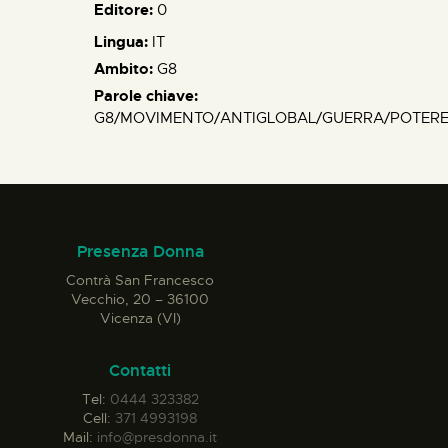
Editore:
0
Lingua:
IT
Ambito:
G8
Parole chiave:
G8/MOVIMENTO/ANTIGLOBAL/GUERRA/POTERE
Presenza Donna
Contrà San Francesco
Vecchio, 20 – 36100
Vicenza (VI)
Contatti
Tel:
0444 323382
Cell:
371 4993198
Mail:
info@presdonna.it