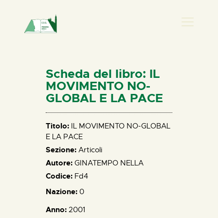
PRESENZA DONNA
HOME
Scheda del libro: IL
CHI SIAMO
MOVIMENTO NO-
GLOBAL E LA PACE
NEWS
PERCORSI
Titolo:
IL MOVIMENTO NO-GLOBAL
BIBLIOTECA
E LA PACE
ELISA SALERNO
Sezione:
Articoli
CONTATTI
Autore:
GINATEMPO NELLA
Codice:
Fd4
Nazione:
0
Anno:
2001