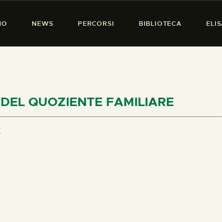
HOME
MO
NEWS
PERCORSI
BIBLIOTECA
ELI
CHI SIAMO
PRESENZA DONNA
NEWS
PERCORSI
TO DEL QUOZIENTE FAMILIARE
BIBLIOTECA
E
ELISA SALERNO
CONTATTI