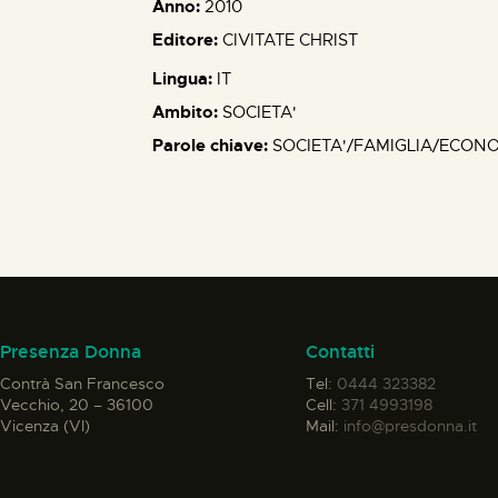
Anno:
2010
Editore:
CIVITATE CHRIST
Lingua:
IT
Ambito:
SOCIETA'
Parole chiave:
SOCIETA'/FAMIGLIA/ECON
Presenza Donna
Contatti
Contrà San Francesco
Tel:
0444 323382
Vecchio, 20 – 36100
Cell:
371 4993198
Vicenza (VI)
Mail:
info@presdonna.it