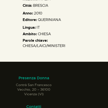
Città:
BRESCIA
Anno:
2010
Editore:
QUERINIANA
Lingua:
IT
Ambito:
CHIESA
Parole chiave:
CHIESA/LAICI/MINISTERI
Presenza Donna
Contrà San Francesco
Vecchio, 20 – 36100
Vicenza (VI)
Contatti