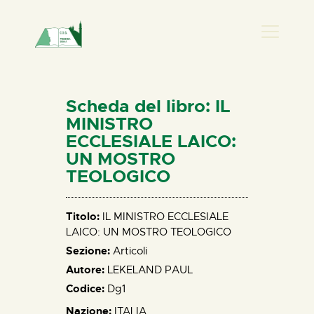
PRESENZA DONNA
HOME
Scheda del libro: IL
CHI SIAMO
MINISTRO
ECCLESIALE LAICO:
NEWS
UN MOSTRO
PERCORSI
TEOLOGICO
BIBLIOTECA
ELISA SALERNO
Titolo:
IL MINISTRO ECCLESIALE
CONTATTI
LAICO: UN MOSTRO TEOLOGICO
Sezione:
Articoli
Autore:
LEKELAND PAUL
Codice:
Dg1
Nazione:
ITALIA