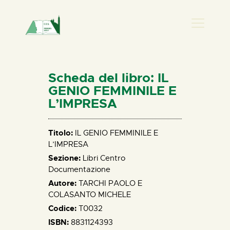
PRESENZA DONNA
HOME
Scheda del libro: IL
CHI SIAMO
GENIO FEMMINILE E
L’IMPRESA
NEWS
PERCORSI
Titolo:
IL GENIO FEMMINILE E
BIBLIOTECA
L’IMPRESA
ELISA SALERNO
Sezione:
Libri Centro
CONTATTI
Documentazione
Autore:
TARCHI PAOLO E
COLASANTO MICHELE
Codice:
T0032
ISBN:
8831124393