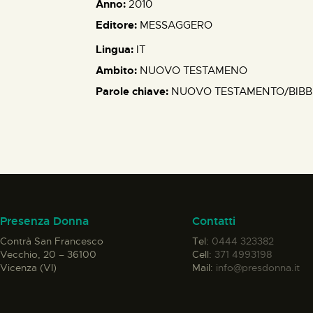
Anno:
2010
Editore:
MESSAGGERO
Lingua:
IT
Ambito:
NUOVO TESTAMENO
Parole chiave:
NUOVO TESTAMENTO/BIBB
Presenza Donna
Contatti
Contrà San Francesco
Tel:
0444 323382
Vecchio, 20 – 36100
Cell:
371 4993198
Vicenza (VI)
Mail:
info@presdonna.it