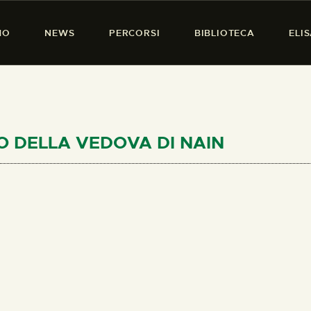
HOME
MO
NEWS
PERCORSI
BIBLIOTECA
ELI
CHI SIAMO
PRESENZA DONNA
NEWS
PERCORSI
GLIO DELLA VEDOVA DI NAIN
BIBLIOTECA
ELISA SALERNO
CONTATTI