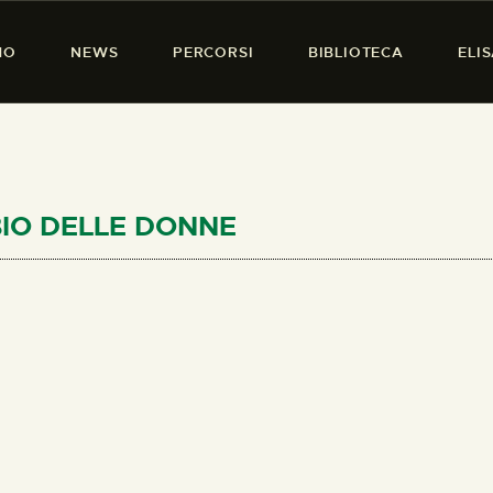
HOME
MO
NEWS
PERCORSI
BIBLIOTECA
ELI
CHI SIAMO
PRESENZA DONNA
NEWS
PERCORSI
BBIO DELLE DONNE
BIBLIOTECA
ELISA SALERNO
CONTATTI