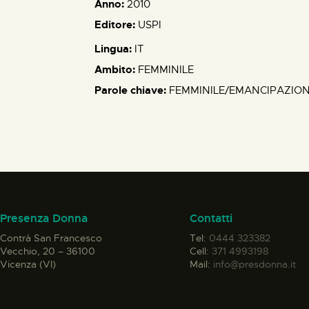
Anno:
2010
Editore:
USPI
Lingua:
IT
Ambito:
FEMMINILE
Parole chiave:
FEMMINILE/EMANCIPAZIO
Presenza Donna
Contatti
Contrà San Francesco
Tel:
0444 323382
Vecchio, 20 – 36100
Cell:
371 4993198
Vicenza (VI)
Mail:
info@presdonna.it