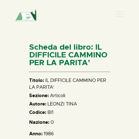
PRESENZA DONNA
HOME
Scheda del libro: IL
CHI SIAMO
DIFFICILE CAMMINO
PER LA PARITA’
NEWS
PERCORSI
Titolo:
IL DIFFICILE CAMMINO PER
BIBLIOTECA
LA PARITA’
ELISA SALERNO
Sezione:
Articoli
CONTATTI
Autore:
LEONZI TINA
Codice:
BI1
Nazione:
0
Anno:
1986