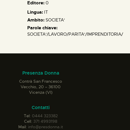
Editore:
0
Lingua:
IT
Ambito:
SOCIETA'
Parole chiave:
SOCIETA'/LAVORO/PARITA'/IMPRENDITORIA/
Presenza Donna
Contrà San Francesco
Vecchio, 20 – 36100
Vicenza (VI)
Contatti
Tel:
0444 323382
Cell:
371 4993198
Mail:
info@presdonna.it