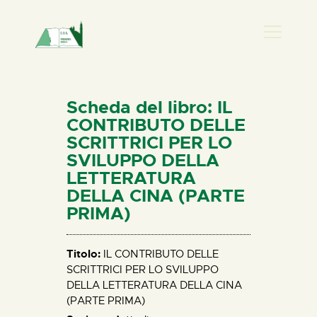
PRESENZA DONNA
HOME
Scheda del libro: IL
CHI SIAMO
CONTRIBUTO DELLE
SCRITTRICI PER LO
NEWS
SVILUPPO DELLA
PERCORSI
LETTERATURA
BIBLIOTECA
DELLA CINA (PARTE
PRIMA)
ELISA SALERNO
CONTATTI
Titolo:
IL CONTRIBUTO DELLE
SCRITTRICI PER LO SVILUPPO
DELLA LETTERATURA DELLA CINA
(PARTE PRIMA)