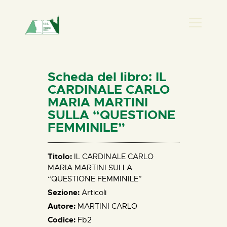
PRESENZA DONNA
HOME
Scheda del libro: IL
CHI SIAMO
CARDINALE CARLO
MARIA MARTINI
NEWS
SULLA “QUESTIONE
PERCORSI
FEMMINILE”
BIBLIOTECA
ELISA SALERNO
Titolo:
IL CARDINALE CARLO
CONTATTI
MARIA MARTINI SULLA
“QUESTIONE FEMMINILE”
Sezione:
Articoli
Autore:
MARTINI CARLO
Codice:
Fb2