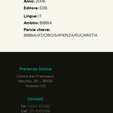
Anno:
2006
Editore:
EDB
Lingua:
IT
Ambito:
BIBBIA
Parole chiave:
BIBBIA/AT/CIBO/SAPIENZA/EUCARISTIA
Presenza Donna
Contrà San Francesco
Vecchio, 20 – 36100
Vicenza (VI)
Contatti
Tel:
0444 323382
Cell:
371 4993198