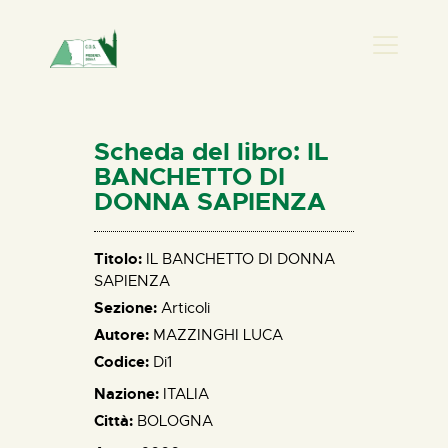
PRESENZA DONNA
HOME
Scheda del libro: IL
CHI SIAMO
BANCHETTO DI
DONNA SAPIENZA
NEWS
PERCORSI
Titolo:
IL BANCHETTO DI DONNA
BIBLIOTECA
SAPIENZA
ELISA SALERNO
Sezione:
Articoli
CONTATTI
Autore:
MAZZINGHI LUCA
Codice:
Di1
Nazione:
ITALIA
Città:
BOLOGNA