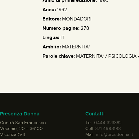
Anno di prima edizione:
1990
Anno:
1992
Editore:
MONDADORI
Numero pagine:
278
Lingua:
IT
Ambito:
MATERNITA'
Parole chiave:
MATERNITA' / PSICOLOGIA
Presenza Donna
Contatti
Contrà San Francesco
Tel:
0444 323382
Vecchio, 20 – 36100
Cell:
371 4993198
Vicenza (VI)
Mail:
info@presdonna.it