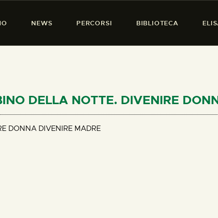
HOME
MO
NEWS
PERCORSI
BIBLIOTECA
ELI
CHI SIAMO
PRESENZA DONNA
NEWS
PERCORSI
BAMBINO DELLA NOTTE. DIVENIRE DO
BIBLIOTECA
IRE DONNA DIVENIRE MADRE
ELISA SALERNO
CONTATTI