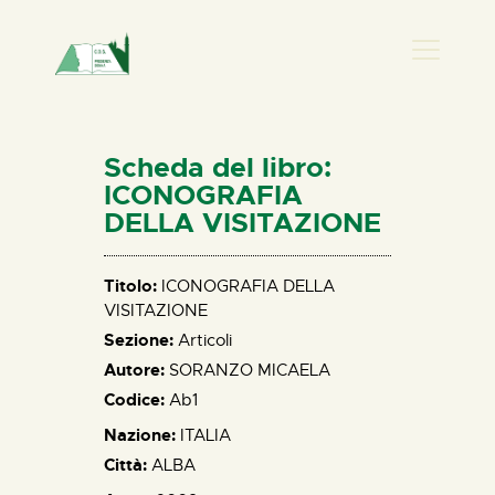
PRESENZA DONNA
HOME
Scheda del libro:
CHI SIAMO
ICONOGRAFIA
DELLA VISITAZIONE
NEWS
PERCORSI
Titolo:
ICONOGRAFIA DELLA
BIBLIOTECA
VISITAZIONE
ELISA SALERNO
Sezione:
Articoli
CONTATTI
Autore:
SORANZO MICAELA
Codice:
Ab1
Nazione:
ITALIA
Città:
ALBA