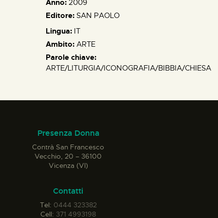
Anno:
2009
Editore:
SAN PAOLO
Lingua:
IT
Ambito:
ARTE
Parole chiave:
ARTE/LITURGIA/ICONOGRAFIA/BIBBIA/CHIESA
Presenza Donna
Contrà San Francesco
Vecchio, 20 – 36100
Vicenza (VI)
Contatti
Tel:
0444 323382
Cell:
371 4993198