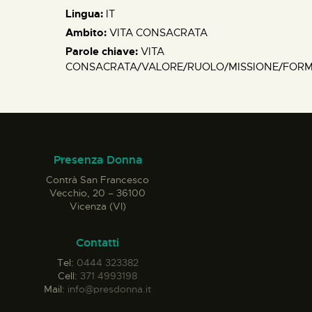
Lingua:
IT
Ambito:
VITA CONSACRATA
Parole chiave:
VITA
CONSACRATA/VALORE/RUOLO/MISSIONE/FORMA
Presenza Donna
Contrà San Francesco
Vecchio, 20 – 36100
Vicenza (VI)
Contatti
Tel:
0444 323382
Cell:
371 4993198
Mail:
info@presdonna.it