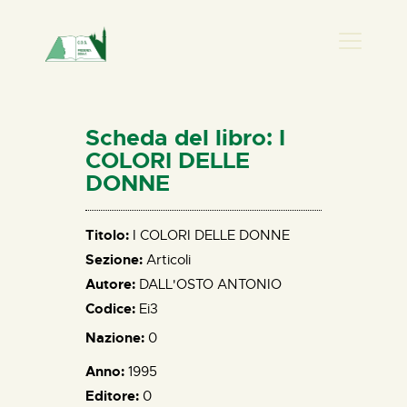
PRESENZA DONNA
HOME
Scheda del libro: I
CHI SIAMO
COLORI DELLE
DONNE
NEWS
PERCORSI
Titolo:
I COLORI DELLE DONNE
BIBLIOTECA
Sezione:
Articoli
ELISA SALERNO
Autore:
DALL'OSTO ANTONIO
CONTATTI
Codice:
Ei3
Nazione:
0
Anno:
1995
Editore:
0