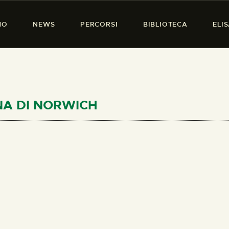
HOME
MO
NEWS
PERCORSI
BIBLIOTECA
ELI
CHI SIAMO
PRESENZA DONNA
NEWS
PERCORSI
IANA DI NORWICH
BIBLIOTECA
ELISA SALERNO
CONTATTI