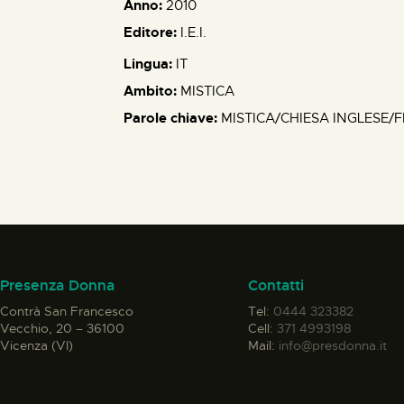
Anno:
2010
Editore:
I.E.I.
Lingua:
IT
Ambito:
MISTICA
Parole chiave:
MISTICA/CHIESA INGLESE/
Presenza Donna
Contatti
Contrà San Francesco
Tel:
0444 323382
Vecchio, 20 – 36100
Cell:
371 4993198
Vicenza (VI)
Mail:
info@presdonna.it