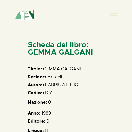
PRESENZA DONNA
HOME
Scheda del libro:
CHI SIAMO
GEMMA GALGANI
NEWS
PERCORSI
Titolo:
GEMMA GALGANI
Sezione:
Articoli
BIBLIOTECA
Autore:
FABRIS ATTILIO
ELISA SALERNO
Codice:
Dh1
CONTATTI
Nazione:
0
Anno:
1989
Editore:
0
Lingua:
IT