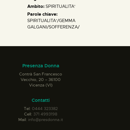
Ambito:
SPIRITUALITA'
Parole chiave:
SPIRITUALITA'/GEMMA
GALGANI/SOFFERENZA/
Presenza Donna
Contrà San Francesco
Vecchio, 20 – 36100
Vicenza (VI)
Contatti
Tel:
0444 323382
Cell:
371 4993198
Mail:
info@presdonna.it