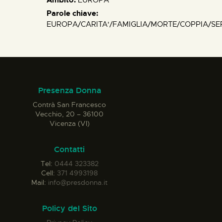
Parole chiave:
EUROPA/CARITA'/FAMIGLIA/MORTE/COPPIA/SE
Presenza Donna
Contrà San Francesco
Vecchio, 20 – 36100
Vicenza (VI)
Contatti
Tel:
0444 323382
Cell:
371 4993198
Mail:
info@presdonna.it
Policy del Sito