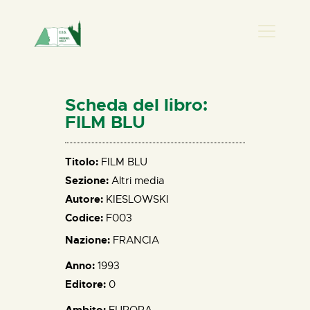
PRESENZA DO
HOME
Scheda del libro:
CHI SIAMO
FILM BLU
NEWS
PERCORSI
Titolo:
FILM BLU
Sezione:
Altri media
BIBLIOTECA
Autore:
KIESLOWSKI
ELISA SALERNO
Codice:
F003
CONTATTI
Nazione:
FRANCIA
Anno:
1993
Editore:
0
Ambito:
EUROPA