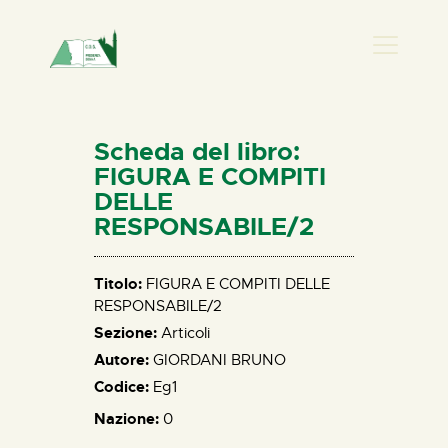
PRESENZA DONNA
HOME
Scheda del libro:
CHI SIAMO
FIGURA E COMPITI
DELLE
NEWS
RESPONSABILE/2
PERCORSI
BIBLIOTECA
Titolo:
FIGURA E COMPITI DELLE
ELISA SALERNO
RESPONSABILE/2
CONTATTI
Sezione:
Articoli
Autore:
GIORDANI BRUNO
Codice:
Eg1
Nazione:
0