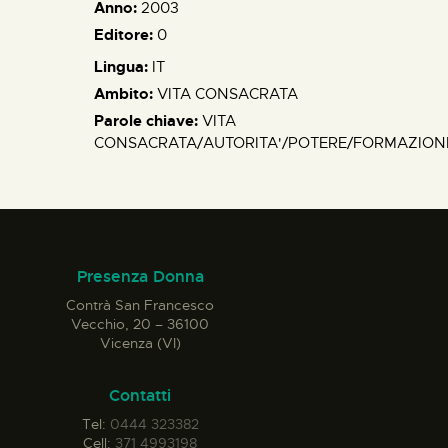
Anno:
2003
Editore:
0
Lingua:
IT
Ambito:
VITA CONSACRATA
Parole chiave:
VITA
CONSACRATA/AUTORITA'/POTERE/FORMAZION
Presenza Donna
Contrà San Francesco
Vecchio, 20 – 36100
Vicenza (VI)
Contatti
Tel:
0444 323382
Cell:
371 4993198