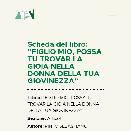
PRESENZA DONNA
HOME
Scheda del libro:
CHI SIAMO
“FIGLIO MIO, POSSA
TU TROVAR LA
NEWS
GIOIA NELLA
PERCORSI
DONNA DELLA TUA
BIBLIOTECA
GIOVINEZZA”
ELISA SALERNO
CONTATTI
Titolo:
“FIGLIO MIO, POSSA TU
TROVAR LA GIOIA NELLA DONNA
DELLA TUA GIOVINEZZA”
Sezione:
Articoli
Autore:
PINTO SEBASTIANO