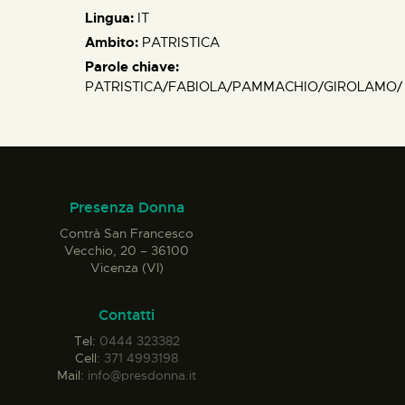
Lingua:
IT
Ambito:
PATRISTICA
Parole chiave:
PATRISTICA/FABIOLA/PAMMACHIO/GIROLAMO/
Presenza Donna
Contrà San Francesco
Vecchio, 20 – 36100
Vicenza (VI)
Contatti
Tel:
0444 323382
Cell:
371 4993198
Mail:
info@presdonna.it