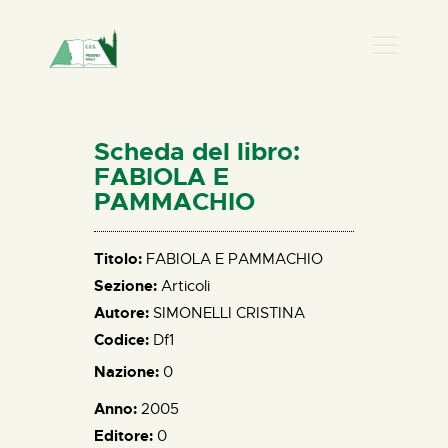
PRESENZA DONNA
HOME
Scheda del libro:
CHI SIAMO
FABIOLA E
PAMMACHIO
NEWS
PERCORSI
Titolo:
FABIOLA E PAMMACHIO
BIBLIOTECA
Sezione:
Articoli
ELISA SALERNO
Autore:
SIMONELLI CRISTINA
CONTATTI
Codice:
Df1
Nazione:
0
Anno:
2005
Editore:
0