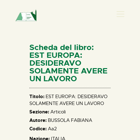
PRESENZA DONNA
HOME
Scheda del libro:
CHI SIAMO
EST EUROPA:
DESIDERAVO
NEWS
SOLAMENTE AVERE
PERCORSI
UN LAVORO
BIBLIOTECA
ELISA SALERNO
Titolo:
EST EUROPA: DESIDERAVO
CONTATTI
SOLAMENTE AVERE UN LAVORO
Sezione:
Articoli
Autore:
BUSSOLA FABIANA
Codice:
Aa2
Nazione:
ITALIA