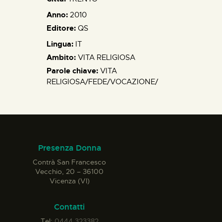
Anno:
2010
Editore:
QS
Lingua:
IT
Ambito:
VITA RELIGIOSA
Parole chiave:
VITA
RELIGIOSA/FEDE/VOCAZIONE/
Presenza Donna
Contrà San Francesco
Vecchio, 20 – 36100
Vicenza (VI)
Contatti
Tel:
0444 323382