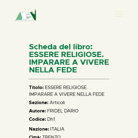
PRESENZA DONNA
HOME
Scheda del libro:
CHI SIAMO
ESSERE RELIGIOSE.
IMPARARE A VIVERE
NEWS
NELLA FEDE
PERCORSI
BIBLIOTECA
Titolo:
ESSERE RELIGIOSE.
ELISA SALERNO
IMPARARE A VIVERE NELLA FEDE
CONTATTI
Sezione:
Articoli
Autore:
FRIDEL DARIO
Codice:
Dh1
Nazione:
ITALIA
Città:
TRENTO