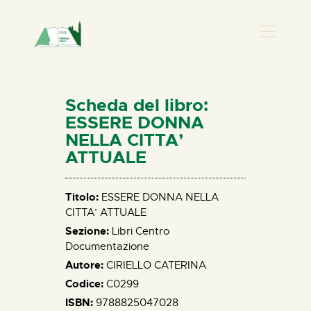
PRESENZA DONNA
HOME
Scheda del libro:
CHI SIAMO
ESSERE DONNA
NELLA CITTA’
NEWS
ATTUALE
PERCORSI
BIBLIOTECA
Titolo:
ESSERE DONNA NELLA
ELISA SALERNO
CITTA’ ATTUALE
CONTATTI
Sezione:
Libri Centro
Documentazione
Autore:
CIRIELLO CATERINA
Codice:
C0299
ISBN:
9788825047028