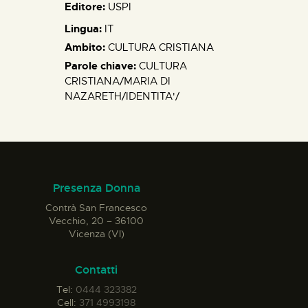
Editore:
USPI
Lingua:
IT
Ambito:
CULTURA CRISTIANA
Parole chiave:
CULTURA
CRISTIANA/MARIA DI
NAZARETH/IDENTITA'/
Presenza Donna
Contrà San Francesco
Vecchio, 20 – 36100
Vicenza (VI)
Contatti
Tel:
0444 323382
Cell:
371 4993198