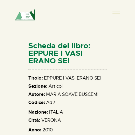
PRESENZA DONNA
HOME
Scheda del libro:
CHI SIAMO
EPPURE I VASI
ERANO SEI
NEWS
PERCORSI
Titolo:
EPPURE I VASI ERANO SEI
BIBLIOTECA
Sezione:
Articoli
ELISA SALERNO
Autore:
MARIA SOAVE BUSCEMI
CONTATTI
Codice:
Ad2
Nazione:
ITALIA
Città:
VERONA
Anno:
2010