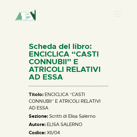
PRESENZA DONNA
HOME
Scheda del libro:
CHI SIAMO
ENCICLICA “CASTI
CONNUBII” E
NEWS
ATRICOLI RELATIVI
PERCORSI
AD ESSA
BIBLIOTECA
ELISA SALERNO
Titolo:
ENCICLICA “CASTI
CONTATTI
CONNUBII” E ATRICOLI RELATIVI
AD ESSA
Sezione:
Scritti di Elisa Salerno
Autore:
ELISA SALERNO
Codice:
XII/04