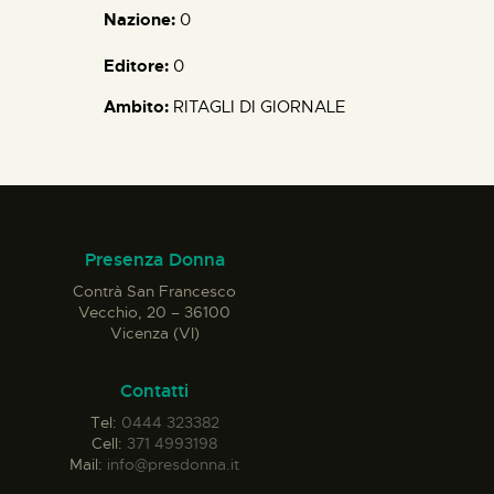
Nazione:
0
Editore:
0
Ambito:
RITAGLI DI GIORNALE
Presenza Donna
Contrà San Francesco
Vecchio, 20 – 36100
Vicenza (VI)
Contatti
Tel:
0444 323382
Cell:
371 4993198
Mail:
info@presdonna.it