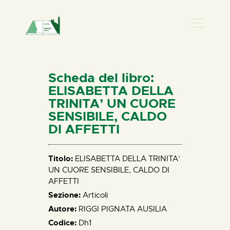
PRESENZA DONNA
HOME
Scheda del libro:
CHI SIAMO
ELISABETTA DELLA
TRINITA’ UN CUORE
NEWS
SENSIBILE, CALDO
PERCORSI
DI AFFETTI
BIBLIOTECA
ELISA SALERNO
Titolo:
ELISABETTA DELLA TRINITA’
CONTATTI
UN CUORE SENSIBILE, CALDO DI
AFFETTI
Sezione:
Articoli
Autore:
RIGGI PIGNATA AUSILIA
Codice:
Dh1