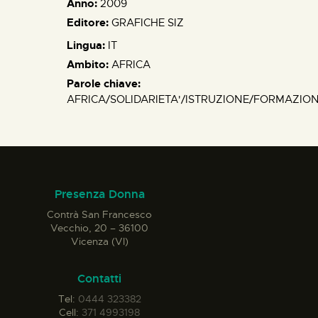
Anno:
2009
Editore:
GRAFICHE SIZ
Lingua:
IT
Ambito:
AFRICA
Parole chiave:
AFRICA/SOLIDARIETA'/ISTRUZIONE/FORMAZIO
Presenza Donna
Contrà San Francesco
Vecchio, 20 – 36100
Vicenza (VI)
Contatti
Tel:
0444 323382
Cell:
371 4993198