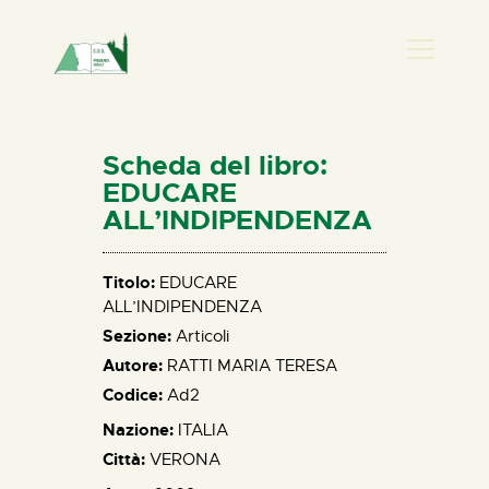
PRESENZA DONNA
HOME
Scheda del libro:
CHI SIAMO
EDUCARE
ALL’INDIPENDENZA
NEWS
PERCORSI
Titolo:
EDUCARE
BIBLIOTECA
ALL’INDIPENDENZA
ELISA SALERNO
Sezione:
Articoli
CONTATTI
Autore:
RATTI MARIA TERESA
Codice:
Ad2
Nazione:
ITALIA
Città:
VERONA