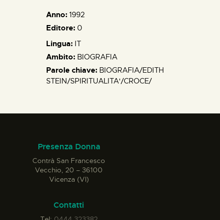
Anno:
1992
Editore:
0
Lingua:
IT
Ambito:
BIOGRAFIA
Parole chiave:
BIOGRAFIA/EDITH
STEIN/SPIRITUALITA'/CROCE/
Presenza Donna
Contrà San Francesco
Vecchio, 20 – 36100
Vicenza (VI)
Contatti
Tel:
0444 323382