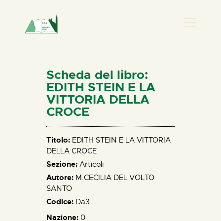
PRESENZA DONNA
HOME
Scheda del libro:
CHI SIAMO
EDITH STEIN E LA
VITTORIA DELLA
NEWS
CROCE
PERCORSI
BIBLIOTECA
Titolo:
EDITH STEIN E LA VITTORIA
ELISA SALERNO
DELLA CROCE
CONTATTI
Sezione:
Articoli
Autore:
M.CECILIA DEL VOLTO
SANTO
Codice:
Da3
Nazione:
0