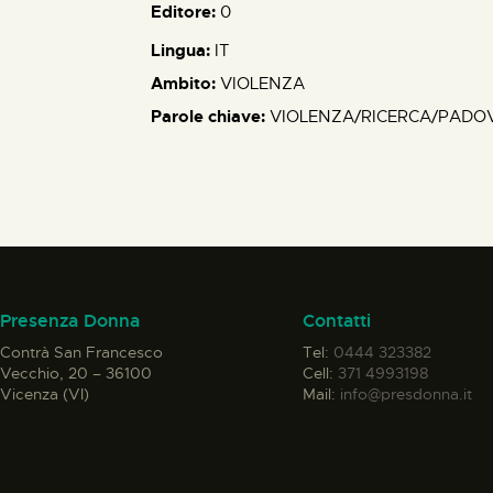
Editore:
0
Lingua:
IT
Ambito:
VIOLENZA
Parole chiave:
VIOLENZA/RICERCA/PADO
Presenza Donna
Contatti
Contrà San Francesco
Tel:
0444 323382
Vecchio, 20 – 36100
Cell:
371 4993198
Vicenza (VI)
Mail:
info@presdonna.it