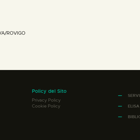
VA/ROVIGO
Policy del Sito
SERVI
Privacy Policy
Cookie Policy
ELIS
BIBL