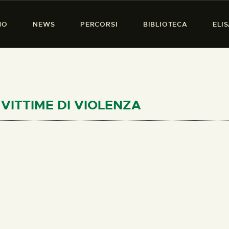
HOME
MO
NEWS
PERCORSI
BIBLIOTECA
ELI
CHI SIAMO
PRESENZA DONNA
NEWS
PERCORSI
E VITTIME DI VIOLENZA
BIBLIOTECA
ELISA SALERNO
CONTATTI