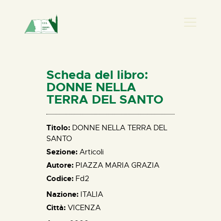
PRESENZA DONNA
HOME
Scheda del libro:
CHI SIAMO
DONNE NELLA
TERRA DEL SANTO
NEWS
PERCORSI
Titolo:
DONNE NELLA TERRA DEL
BIBLIOTECA
SANTO
ELISA SALERNO
Sezione:
Articoli
CONTATTI
Autore:
PIAZZA MARIA GRAZIA
Codice:
Fd2
Nazione:
ITALIA
Città:
VICENZA