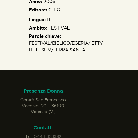
Anno:
2006
Editore:
C.T.O.
Lingua:
IT
Ambito:
FESTIVAL
Parole chiave:
FESTIVAL/BIBLICO/EGERIA/ ETTY
HILLESUM/TERRA SANTA
Presenza Donna
Contrà San Francesco
Vecchio, 20 – 36100
Vicenza (VI)
Contatti
Tel:
0444 323382