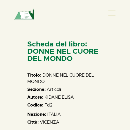
PRESENZA DONNA
HOME
Scheda del libro:
CHI SIAMO
DONNE NEL CUORE
DEL MONDO
NEWS
PERCORSI
Titolo:
DONNE NEL CUORE DEL
BIBLIOTECA
MONDO
ELISA SALERNO
Sezione:
Articoli
CONTATTI
Autore:
KIDANE ELISA
Codice:
Fd2
Nazione:
ITALIA
Città:
VICENZA