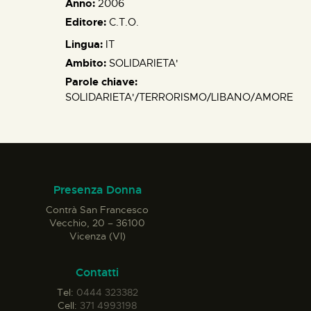
Anno:
2006
Editore:
C.T.O.
Lingua:
IT
Ambito:
SOLIDARIETA'
Parole chiave:
SOLIDARIETA'/TERRORISMO/LIBANO/AMORE
Presenza Donna
Contrà San Francesco
Vecchio, 20 – 36100
Vicenza (VI)
Contatti
Tel:
0444 323382
Cell:
371 4993198