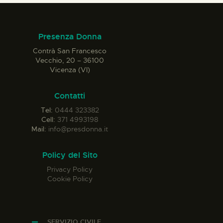
Presenza Donna
Contrà San Francesco
Vecchio, 20 – 36100
Vicenza (VI)
Contatti
Tel:
0444 323382
Cell:
371 4993198
Mail:
info@presdonna.it
Policy del Sito
Privacy Policy
Cookie Policy
SERVIZIO CIVILE