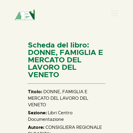
PRESENZA DONNA
HOME
Scheda del libro:
CHI SIAMO
DONNE, FAMIGLIA E
MERCATO DEL
NEWS
LAVORO DEL
PERCORSI
VENETO
BIBLIOTECA
ELISA SALERNO
Titolo:
DONNE, FAMIGLIA E
CONTATTI
MERCATO DEL LAVORO DEL
VENETO
Sezione:
Libri Centro
Documentazione
Autore:
CONSIGLIERA REGIONALE