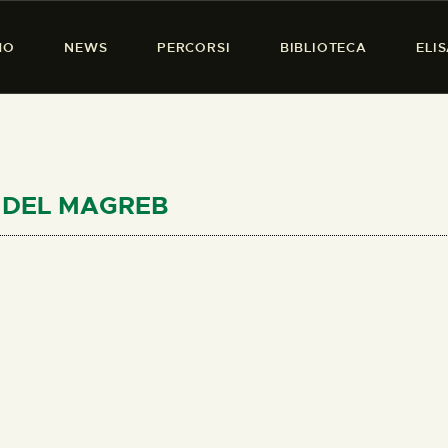
HOME
MO
NEWS
PERCORSI
BIBLIOTECA
ELI
CHI SIAMO
PRESENZA DONNA
NEWS
PERCORSI
E DEL MAGREB
BIBLIOTECA
ELISA SALERNO
CONTATTI