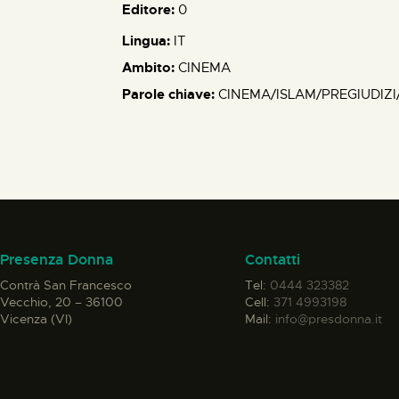
Editore:
0
Lingua:
IT
Ambito:
CINEMA
Parole chiave:
CINEMA/ISLAM/PREGIUDIZI
Presenza Donna
Contatti
Contrà San Francesco
Tel:
0444 323382
Vecchio, 20 – 36100
Cell:
371 4993198
Vicenza (VI)
Mail:
info@presdonna.it