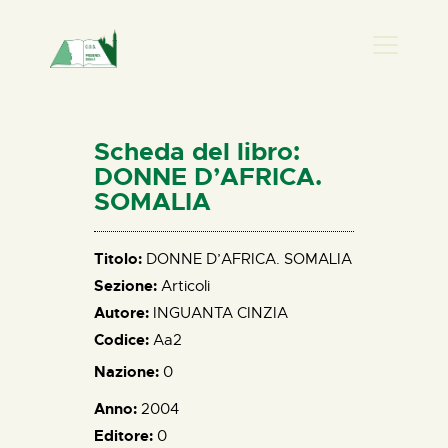
PRESENZA DONNA
HOME
Scheda del libro:
CHI SIAMO
DONNE D’AFRICA.
SOMALIA
NEWS
PERCORSI
Titolo:
DONNE D’AFRICA. SOMALIA
BIBLIOTECA
Sezione:
Articoli
ELISA SALERNO
Autore:
INGUANTA CINZIA
CONTATTI
Codice:
Aa2
Nazione:
0
Anno:
2004
Editore:
0