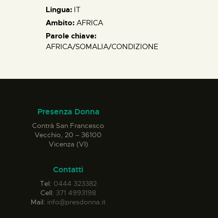
Lingua:
IT
Ambito:
AFRICA
Parole chiave:
AFRICA/SOMALIA/CONDIZIONE
Presenza Donna
Contrà San Francesco
Vecchio, 20 – 36100
Vicenza (VI)
Contatti
Tel:
0444 323382
Cell:
371 4993198
Mail:
info@presdonna.it