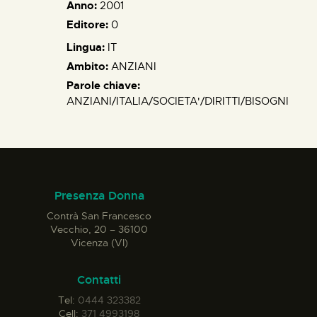
Anno:
2001
Editore:
0
Lingua:
IT
Ambito:
ANZIANI
Parole chiave:
ANZIANI/ITALIA/SOCIETA'/DIRITTI/BISOGNI
Presenza Donna
Contrà San Francesco
Vecchio, 20 – 36100
Vicenza (VI)
Contatti
Tel:
0444 323382
Cell:
371 4993198