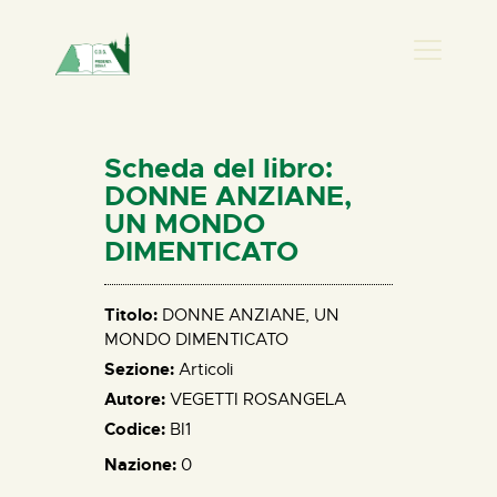
PRESENZA DONNA
HOME
Scheda del libro:
CHI SIAMO
DONNE ANZIANE,
UN MONDO
NEWS
DIMENTICATO
PERCORSI
BIBLIOTECA
Titolo:
DONNE ANZIANE, UN
ELISA SALERNO
MONDO DIMENTICATO
CONTATTI
Sezione:
Articoli
Autore:
VEGETTI ROSANGELA
Codice:
BI1
Nazione:
0